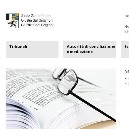
De
Justiz Graubünden
Giustia dal Grischun
Giustizia dei Grigioni
H
in
Tribunali
Autorità di conciliazione
Es
e mediazione
No