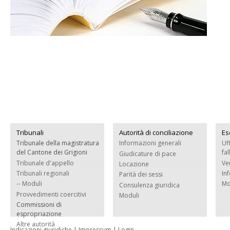
Tribunali
Autorità di conciliazione
Es
Tribunale della magistratura
Informazioni generali
Uf
del Cantone dei Grigioni
fa
Giudicature di pace
Tribunale d'appello
Ve
Locazione
Tribunali regionali
In
Parità dei sessi
-- Moduli
Mo
Consulenza giuridica
Provvedimenti coercitivi
Moduli
Commissioni di
espropriazione
Altre autorità
Indicazioni giuridiche
|
Impressum
|
Login