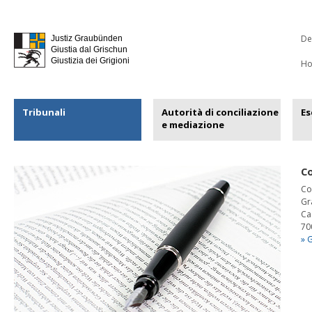
De
Justiz Graubünden
Giustia dal Grischun
Giustizia dei Grigioni
H
Tribunali
Autorità di conciliazione
Es
e mediazione
Co
Co
Gr
Ca
70
» 