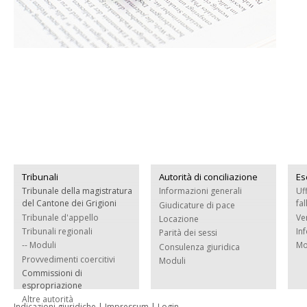
Tribunali
Autorità di conciliazione
Es
Tribunale della magistratura
Informazioni generali
Uf
del Cantone dei Grigioni
fa
Giudicature di pace
Tribunale d'appello
Ve
Locazione
Tribunali regionali
In
Parità dei sessi
-- Moduli
Mo
Consulenza giuridica
Provvedimenti coercitivi
Moduli
Commissioni di
espropriazione
Altre autorità
Indicazioni giuridiche
|
Impressum
|
Login