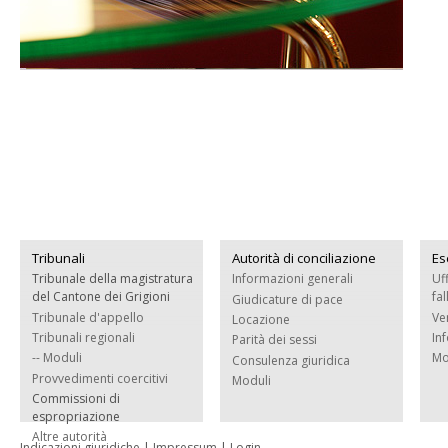
Tribunali
Autorità di conciliazione
Es
Tribunale della magistratura
Informazioni generali
Uf
del Cantone dei Grigioni
fa
Giudicature di pace
Tribunale d'appello
Ve
Locazione
Tribunali regionali
In
Parità dei sessi
-- Moduli
Mo
Consulenza giuridica
Provvedimenti coercitivi
Moduli
Commissioni di
espropriazione
Altre autorità
Indicazioni giuridiche
|
Impressum
|
Login