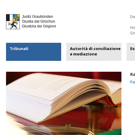
De
Justiz Graubünden
Giustia dal Grischun
Giustizia dei Grigioni
H
Gr
Tribunali
Autorità di conciliazione
Es
e mediazione
Ra
Ra