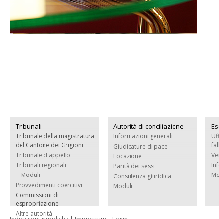
Tribunali
Autorità di conciliazione
Es
Tribunale della magistratura
Informazioni generali
Uf
del Cantone dei Grigioni
fa
Giudicature di pace
Tribunale d'appello
Ve
Locazione
Tribunali regionali
In
Parità dei sessi
-- Moduli
Mo
Consulenza giuridica
Provvedimenti coercitivi
Moduli
Commissioni di
espropriazione
Altre autorità
Indicazioni giuridiche
|
Impressum
|
Login