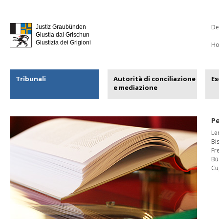
De
Justiz Graubünden
Giustia dal Grischun
Giustizia dei Grigioni
H
Tribunali
Autorità di conciliazione
Es
e mediazione
P
Le
Bi
Fr
Bü
Cu