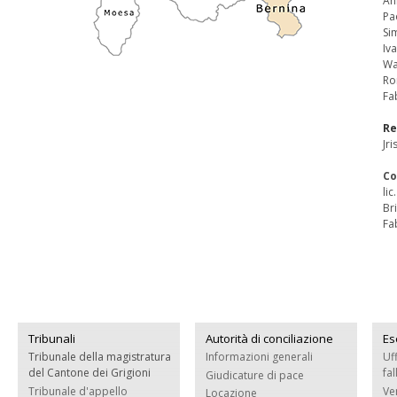
An
Pa
Si
Iv
Wa
Ro
Fa
Re
Jr
Co
li
Br
Fa
Tribunali
Autorità di conciliazione
Es
Tribunale della magistratura
Informazioni generali
Uf
del Cantone dei Grigioni
fa
Giudicature di pace
Tribunale d'appello
Ve
Locazione