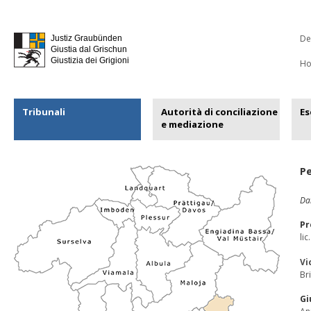
De
Justiz Graubünden
Giustia dal Grischun
Giustizia dei Grigioni
H
Tribunali
Autorità di conciliazione
Es
e mediazione
P
Da
Pr
li
Vi
Br
Gi