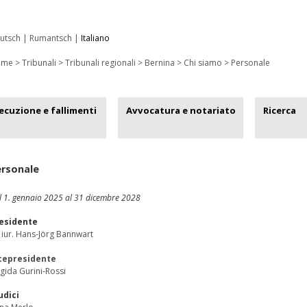
utsch
|
Rumantsch
|
Italiano
ome
> Tribunali >
Tribunali regionali
>
Bernina
>
Chi siamo
>
Personale
ecuzione e fallimenti
Avvocatura e notariato
Ricerca
ersonale
l 1. gennaio 2025 al 31 dicembre 2028
esidente
c. iur. Hans-Jörg Bannwart
cepresidente
igida Gurini-Rossi
udici