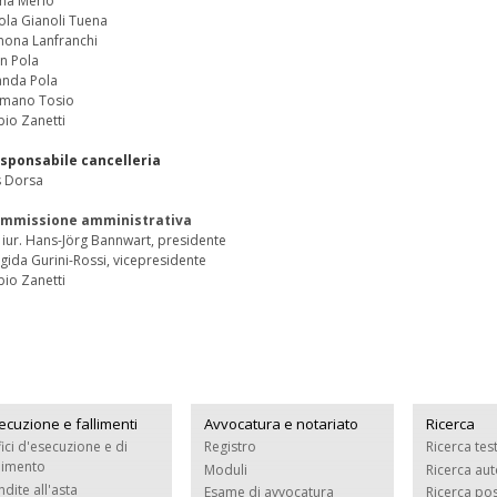
na Merlo
ola Gianoli Tuena
mona Lanfranchi
an Pola
nda Pola
mano Tosio
bio Zanetti
sponsabile cancelleria
is Dorsa
mmissione amministrativa
c. iur. Hans-Jörg Bannwart, presidente
igida Gurini-Rossi, vicepresidente
bio Zanetti
ecuzione e fallimenti
Avvocatura e notariato
Ricerca
fici d'esecuzione e di
Registro
Ricerca tes
llimento
Moduli
Ricerca aut
ndite all'asta
Esame di avvocatura
Ricerca pos