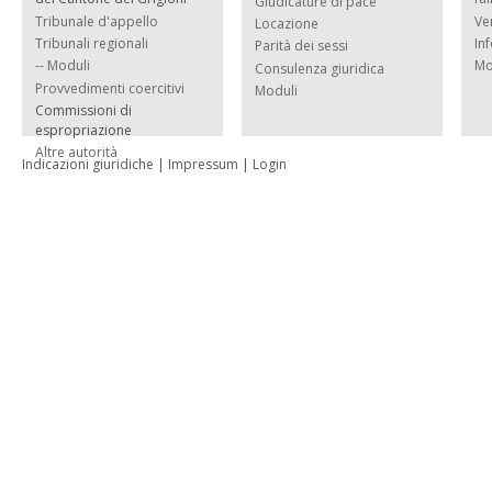
Giudicature di pace
Tribunale d'appello
Ve
Locazione
Tribunali regionali
In
Parità dei sessi
-- Moduli
Mo
Consulenza giuridica
Provvedimenti coercitivi
Moduli
Commissioni di
espropriazione
Altre autorità
Indicazioni giuridiche
|
Impressum
|
Login