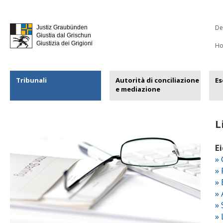
De
Justiz Graubünden
Giustia dal Grischun
Giustizia dei Grigioni
H
Tribunali
Autorità di conciliazione
Es
e mediazione
L
E
» 
»
»
»
»
» 