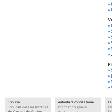
»
»
V
»
»
»
» 
» 
» 
P
» 
» 
»
»
Tribunali
Autorità di conciliazione
Es
Tribunale della magistratura
Informazioni generali
Uf
del Cantone dei Grigioni
fa