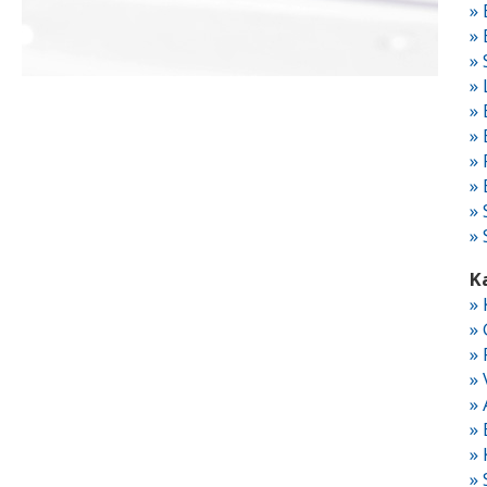
» 
»
»
»
»
»
» 
»
»
» 
K
»
» 
»
»
»
»
»
» 