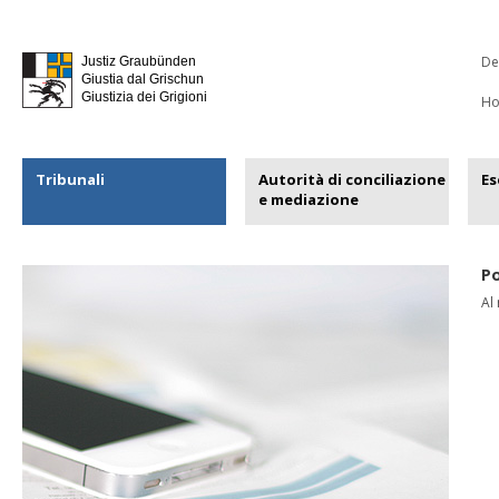
De
Justiz Graubünden
Giustia dal Grischun
Giustizia dei Grigioni
H
Tribunali
Autorità di conciliazione
Es
e mediazione
Po
Al