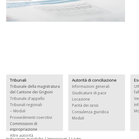
Tribunali
Autorità di conciliazione
Es
Tribunale della magistratura
Informazioni generali
Uf
del Cantone dei Grigioni
fa
Giudicature di pace
Tribunale d'appello
Ve
Locazione
Tribunali regionali
In
Parità dei sessi
-- Moduli
Mo
Consulenza giuridica
Provvedimenti coercitivi
Moduli
Commissioni di
espropriazione
Altre autorità
Indicazioni giuridiche
|
Impressum
|
Login