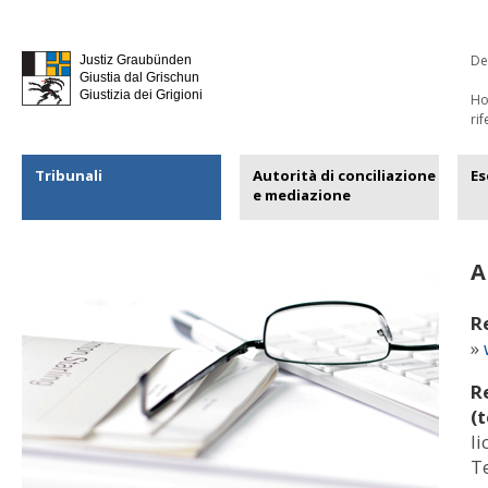
De
Justiz Graubünden
Giustia dal Grischun
Giustizia dei Grigioni
H
ri
Tribunali
Autorità di conciliazione
Es
e mediazione
A
R
»
R
(
li
T