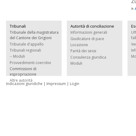
Z
»
Tribunali
Autorità di conciliazione
Es
Tribunale della magistratura
Informazioni generali
Uf
del Cantone dei Grigioni
fa
Giudicature di pace
Tribunale d'appello
Ve
Locazione
Tribunali regionali
In
Parità dei sessi
-- Moduli
Mo
Consulenza giuridica
Provvedimenti coercitivi
Moduli
Commissioni di
espropriazione
Altre autorità
Indicazioni giuridiche
|
Impressum
|
Login