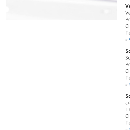
V
V
P
C
T
»
S
S
P
C
T
»
S
c/
T
C
T
»