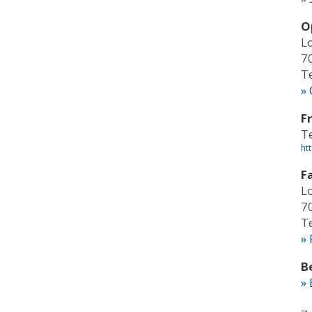
O
L
7
T
»
F
T
ht
F
L
7
T
» 
B
»