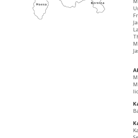
M
U
Fr
Ja
L
T
M
Ja
A
M
M
li
K
Ba
K
K
Se