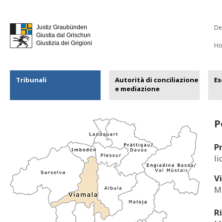
De
Justiz Graubünden
Giustia dal Grischun
Giustizia dei Grigioni
H
Tribunali
Autorità di conciliazione
Es
e mediazione
P
P
li
V
M
R