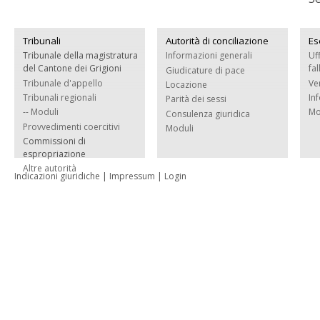
Tribunali
Autorità di conciliazione
Es
Tribunale della magistratura
Informazioni generali
Uf
del Cantone dei Grigioni
fa
Giudicature di pace
Tribunale d'appello
Ve
Locazione
Tribunali regionali
In
Parità dei sessi
-- Moduli
Mo
Consulenza giuridica
Provvedimenti coercitivi
Moduli
Commissioni di
espropriazione
Altre autorità
Indicazioni giuridiche
|
Impressum
|
Login