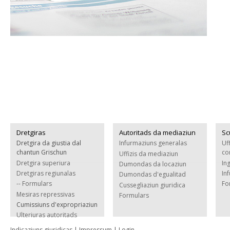
Dretgiras
Autoritads da mediaziun
Sc
Dretgira da giustia dal
Infurmaziuns generalas
Uf
chantun Grischun
co
Uffizis da mediaziun
Dretgira superiura
In
Dumondas da locaziun
Dretgiras regiunalas
In
Dumondas d'egualitad
-- Formulars
Fo
Cussegliaziun giuridica
Mesiras repressivas
Formulars
Cumissiuns d'expropriaziun
Ulteriuras autoritads
Indicaziuns giuridicas
|
Impressum
|
Login