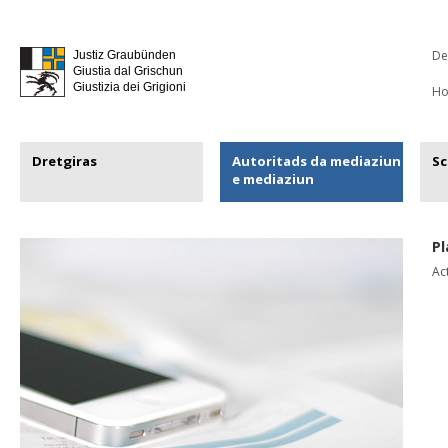
De
Justiz Graubünden
Giustia dal Grischun
Giustizia dei Grigioni
H
Dretgiras
Autoritads da mediaziun
Sc
e mediaziun
Pl
Ac