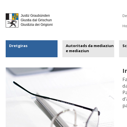
De
Justiz Graubünden
Giustia dal Grischun
Giustizia dei Grigioni
H
Dretgiras
Autoritads da mediaziun
Sc
e mediaziun
I
Fa
da
Pa
d’
pa