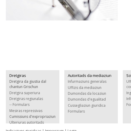
Dretgiras
Autoritads da mediaziun
Sc
Dretgira da giustia dal
Infurmaziuns generalas
Uf
chantun Grischun
co
Uffizis da mediaziun
Dretgira superiura
In
Dumondas da locaziun
Dretgiras regiunalas
In
Dumondas d'egualitad
-- Formulars
Fo
Cussegliaziun giuridica
Mesiras repressivas
Formulars
Cumissiuns d'expropriaziun
Ulteriuras autoritads
Indicaziuns giuridicas
|
Impressum
|
Login