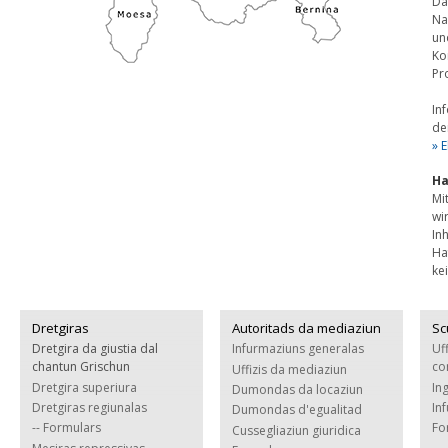
Da
Na
un
Ko
Pr
In
de
» 
Ha
Mi
wi
In
Ha
ke
Dretgiras
Autoritads da mediaziun
Sc
Dretgira da giustia dal
Infurmaziuns generalas
Uf
chantun Grischun
co
Uffizis da mediaziun
Dretgira superiura
In
Dumondas da locaziun
Dretgiras regiunalas
In
Dumondas d'egualitad
-- Formulars
Fo
Cussegliaziun giuridica