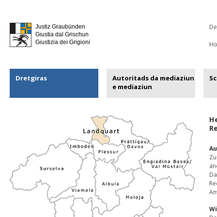
De
Justiz Graubünden
Giustia dal Grischun
Giustizia dei Grigioni
H
Dretgiras
Autoritads da mediaziun
Sc
e mediaziun
He
Re
Au
Zu
an
Da
Re
An
Wi