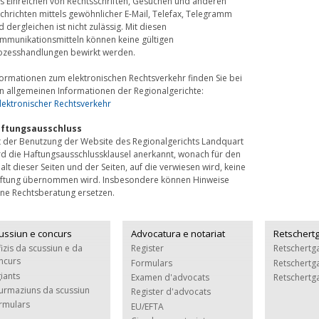
s Einreichen von Rechtsschriften, Gesuchen und anderen
chrichten mittels gewöhnlicher E-Mail, Telefax, Telegramm
d dergleichen ist nicht zulässig. Mit diesen
mmunikationsmitteln können keine gültigen
ozesshandlungen bewirkt werden.
formationen zum elektronischen Rechtsverkehr finden Sie bei
n allgemeinen Informationen der Regionalgerichte:
Elektronischer Rechtsverkehr
ftungsausschluss
t der Benutzung der Website des Regionalgerichts Landquart
rd die Haftungsausschlussklausel anerkannt, wonach für den
halt dieser Seiten und der Seiten, auf die verwiesen wird, keine
ftung übernommen wird. Insbesondere können Hinweise
ine Rechtsberatung ersetzen.
ussiun e concurs
Advocatura e notariat
Retschert
fizis da scussiun e da
Register
Retschertga
ncurs
Formulars
Retschertg
giants
Examen d'advocats
Retschertga
furmaziuns da scussiun
Register d'advocats
rmulars
EU/EFTA