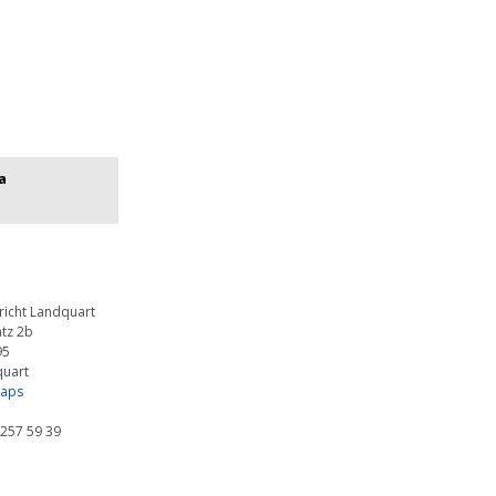
a
richt Landquart
tz 2b
95
quart
Maps
 257 59 39