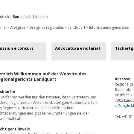
utsch
|
Rumantsch
|
Italiano
ome
> Dretgiras >
Dretgiras regiunalas
>
Landquart
>
Infurmaziuns generalas
ussiun e concurs
Advocatura e notariat
Tschertg
rzlich Willkommen auf der Website des
gionalgerichts Landquart
Adresse
Regionalge
Bahnhofpla
skünfte
Postfach 2
 Verfahren werden nur den Parteien, ihren Vertretern und
7302 Land
deren legitimierten Verfahrensbeteiligten Auskünfte erteilt.
» Google 
s Regionalgericht erteilt keine telefonischen
chtsberatungen und gibt keine Empfehlungen bei der
Tel. +41 81
waltswahl ab.
chtiger Hinweis