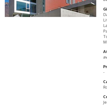
G
D
L
L
Pa
T
M
A
av
P
-
C
Ro
C
Je