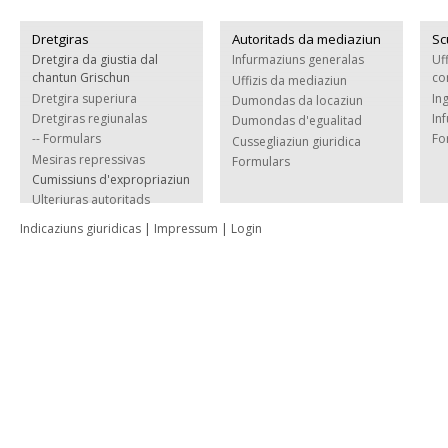
Dretgiras
Autoritads da mediaziun
Sc
Dretgira da giustia dal
Infurmaziuns generalas
Uf
chantun Grischun
co
Uffizis da mediaziun
Dretgira superiura
In
Dumondas da locaziun
Dretgiras regiunalas
In
Dumondas d'egualitad
-- Formulars
Fo
Cussegliaziun giuridica
Mesiras repressivas
Formulars
Cumissiuns d'expropriaziun
Ulteriuras autoritads
Indicaziuns giuridicas
|
Impressum
|
Login