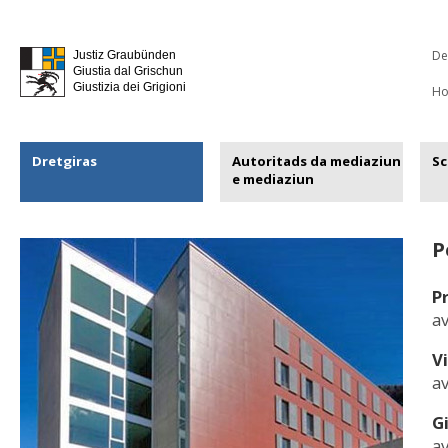
De
Justiz Graubünden
Giustia dal Grischun
Giustizia dei Grigioni
H
Dretgiras
Autoritads da mediaziun
Sc
e mediaziun
P
P
av
V
av
G
av