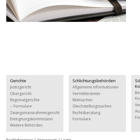
Gerichte
Schlichtungsbehörden
Sc
Ko
Justizgericht
Allgemeine Informationen
Be
Obergericht
Vermittlerämter
Ko
Regionalgerichte
Mietsachen
Ve
-- Formulare
Gleichstellungssachen
Au
Zwangsmassnahmengericht
Rechtsberatung
Fo
Enteignungskommission
Formulare
Weitere Behörden
Rechtshinweise
|
Impressum
|
Login