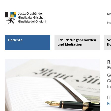
De
Justiz Graubünden
Giustia dal Grischun
Giustizia dei Grigioni
H
Gerichte
Schlichtungsbehörden
Sc
und Mediation
K
R
E
G
GO
I
L
E