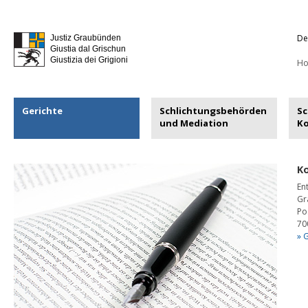
De
Justiz Graubünden
Giustia dal Grischun
Giustizia dei Grigioni
H
Gerichte
Schlichtungsbehörden
Sc
und Mediation
K
K
En
Gr
Po
70
» 