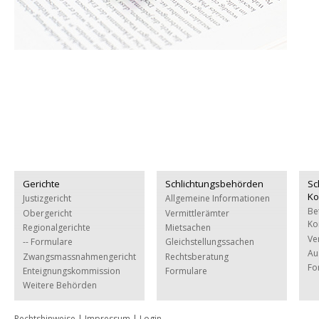
Gerichte
Schlichtungsbehörden
Sc
Ko
Justizgericht
Allgemeine Informationen
Be
Obergericht
Vermittlerämter
Ko
Regionalgerichte
Mietsachen
Ve
-- Formulare
Gleichstellungssachen
Au
Zwangsmassnahmengericht
Rechtsberatung
Fo
Enteignungskommission
Formulare
Weitere Behörden
Rechtshinweise
|
Impressum
|
Login