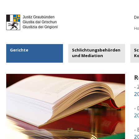
De
Justiz Graubünden
Giustia dal Grischun
Giustizia dei Grigioni
H
Gerichte
Schlichtungsbehörden
Sc
und Mediation
K
R
-
2
-
2
-
2