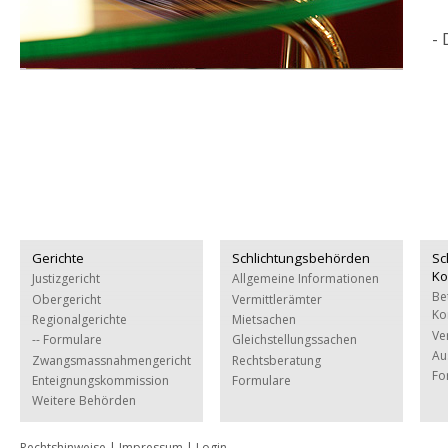
- 
Gerichte
Schlichtungsbehörden
Sc
Ko
Justizgericht
Allgemeine Informationen
Be
Obergericht
Vermittlerämter
Ko
Regionalgerichte
Mietsachen
Ve
-- Formulare
Gleichstellungssachen
Au
Zwangsmassnahmengericht
Rechtsberatung
Fo
Enteignungskommission
Formulare
Weitere Behörden
Rechtshinweise
|
Impressum
|
Login