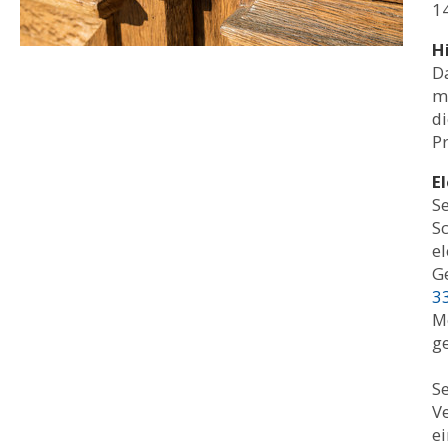
1
H
D
mi
d
P
E
Se
S
e
G
3
Mo
ge
S
Ve
ei