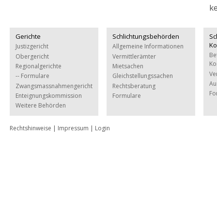
k
Gerichte
Schlichtungsbehörden
Sc
Ko
Justizgericht
Allgemeine Informationen
Be
Obergericht
Vermittlerämter
Ko
Regionalgerichte
Mietsachen
Ve
-- Formulare
Gleichstellungssachen
Au
Zwangsmassnahmengericht
Rechtsberatung
Fo
Enteignungskommission
Formulare
Weitere Behörden
Rechtshinweise
|
Impressum
|
Login