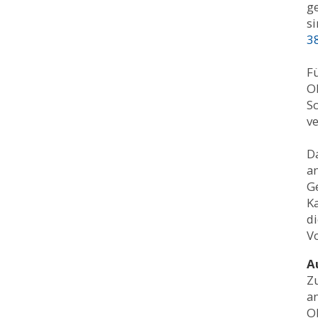
g
s
3
Fü
O
Sc
v
Da
a
Ge
K
d
V
A
Zu
an
Ob