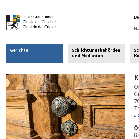
De
Justiz Graubünden
Giustia dal Grischun
Giustizia dei Grigioni
H
Gerichte
Schlichtungsbehörden
Sc
und Mediation
K
K
O
G
7
T
»
Ö
8