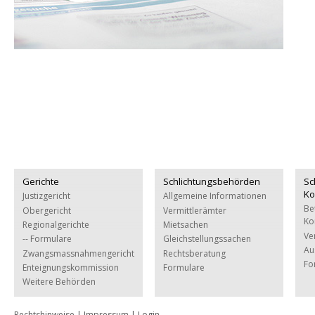
Gerichte
Schlichtungsbehörden
Sc
Ko
Justizgericht
Allgemeine Informationen
Be
Obergericht
Vermittlerämter
Ko
Regionalgerichte
Mietsachen
Ve
-- Formulare
Gleichstellungssachen
Au
Zwangsmassnahmengericht
Rechtsberatung
Fo
Enteignungskommission
Formulare
Weitere Behörden
Rechtshinweise
|
Impressum
|
Login