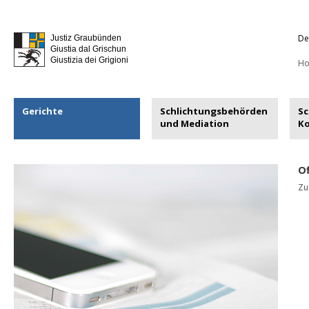
De
Justiz Graubünden
Giustia dal Grischun
Giustizia dei Grigioni
H
Gerichte
Schlichtungsbehörden
Sc
und Mediation
K
Of
Zur