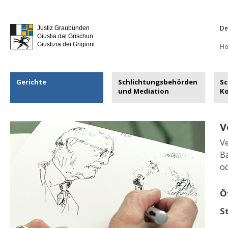
De
Justiz Graubünden
Giustia dal Grischun
Giustizia dei Grigioni
H
Gerichte
Schlichtungsbehörden
Sc
und Mediation
K
V
V
B
o
Ö
S