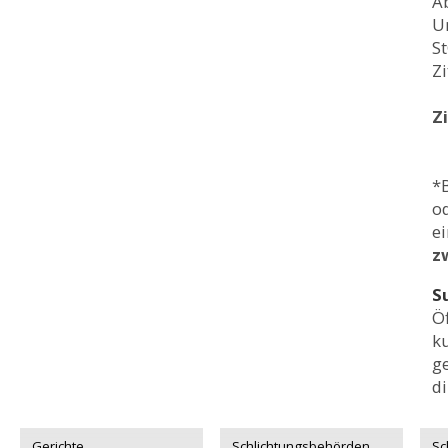
Ab
Ur
S
Zi
Z
*B
o
e
z
S
Ö
ku
g
di
Gerichte
Schlichtungsbehörden
Sc