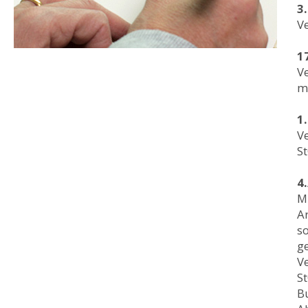
3
V
1
V
mi
1
V
S
4
M
Ar
s
ge
V
St
B