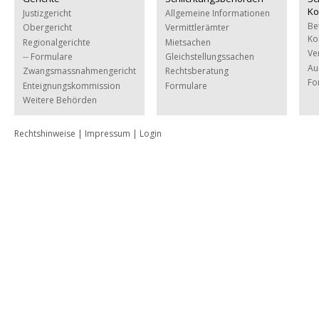
Ko
Justizgericht
Allgemeine Informationen
Be
Obergericht
Vermittlerämter
Ko
Regionalgerichte
Mietsachen
Ve
-- Formulare
Gleichstellungssachen
Au
Zwangsmassnahmengericht
Rechtsberatung
Fo
Enteignungskommission
Formulare
Weitere Behörden
Rechtshinweise
|
Impressum
|
Login