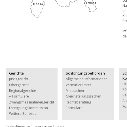
Da
Na
un
Ko
Pr
In
de
Gerichte
Schlichtungsbehörden
Sc
Ko
Justizgericht
Allgemeine Informationen
Be
Obergericht
Vermittlerämter
Ko
Regionalgerichte
Mietsachen
Ve
-- Formulare
Gleichstellungssachen
Au
Zwangsmassnahmengericht
Rechtsberatung
Fo
Enteignungskommission
Formulare
Weitere Behörden
Rechtshinweise
|
Impressum
|
Login