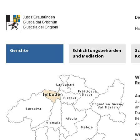
De
Justiz Graubünden
Giustia dal Grischun
Giustizia dei Grigioni
H
Gerichte
Schlichtungsbehörden
Sc
und Mediation
K
W
R
Au
Zu
an
Da
Re
An
Wi