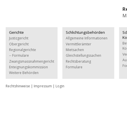
R
M
Gerichte
Schlichtungsbehörden
Sc
Ko
Justizgericht
Allgemeine Informationen
Be
Obergericht
Vermittlerämter
Ko
Regionalgerichte
Mietsachen
Ve
-- Formulare
Gleichstellungssachen
Au
Zwangsmassnahmengericht
Rechtsberatung
Fo
Enteignungskommission
Formulare
Weitere Behörden
Rechtshinweise
|
Impressum
|
Login