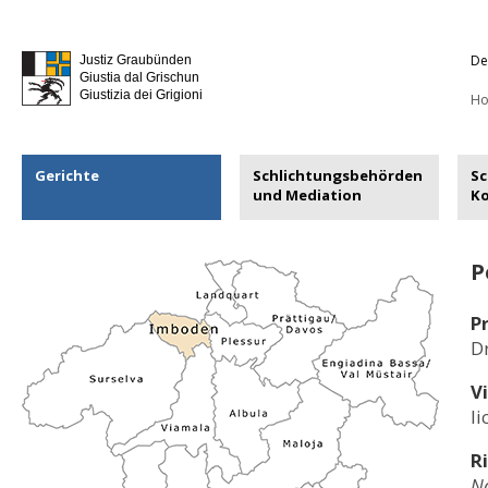
De
Justiz Graubünden
Giustia dal Grischun
Giustizia dei Grigioni
H
Gerichte
Schlichtungsbehörden
Sc
und Mediation
K
P
P
Dr
V
li
R
Na