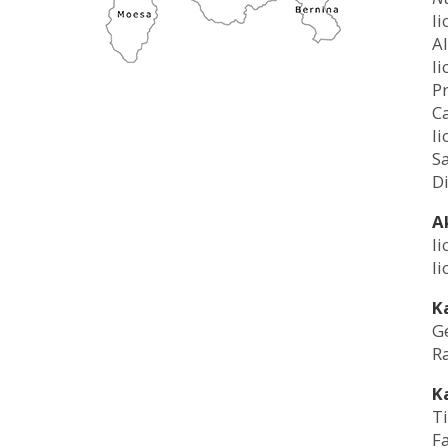
li
Al
li
Pr
C
li
Sa
Di
A
li
li
K
G
R
K
Ti
F