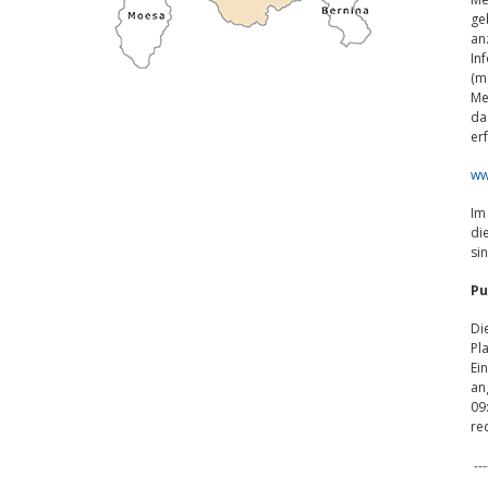
ge
an
In
(m
Me
da
er
ww
Im
di
si
Pu
Di
Pl
Ei
an
09
re
---