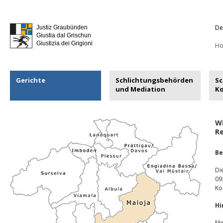
De
Justiz Graubünden
Giustia dal Grischun
Giustizia dei Grigioni
H
Gerichte
Schlichtungsbehörden
Sc
und Mediation
K
W
Re
Be
Di
09
Ko
Hi
Me