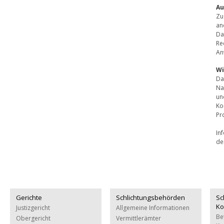
Au
Zu
an
Da
Re
An
Wi
Da
Na
un
Ko
Pr
In
de
Gerichte
Schlichtungsbehörden
Sc
Ko
Justizgericht
Allgemeine Informationen
Be
Obergericht
Vermittlerämter