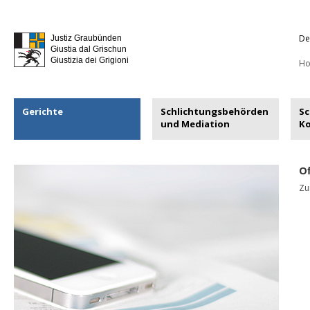
De
Justiz Graubünden
Giustia dal Grischun
Giustizia dei Grigioni
H
Gerichte
Schlichtungsbehörden
Sc
und Mediation
K
Of
Zur