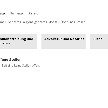
utsch
|
Rumantsch
|
Italiano
ome
>
Gerichte
>
Regionalgerichte
>
Moesa
>
Über uns
>
Stellen
huldbetreibung und
Advokatur und Notariat
Suche
onkurs
fene Stellen
 Zeit sind keine Stellen offen.