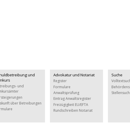
huldbetreibung und
Advokatur und Notariat
Suche
nkurs
Register
Volltextsuc
treibungs- und
Formulare
Behördens
nkursämter
Anwaltsprüfung
Stellensuc
rsteigerungen
Eintrag Anwaltsregister
skunft über Betreibungen
Freizügigkeit EU/EFTA
rmulare
Rundschreiben Notariat