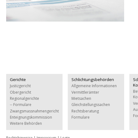
Gerichte
Schlichtungsbehörden
Sc
Ko
Justizgericht
Allgemeine Informationen
Be
Obergericht
Vermittlerämter
Ko
Regionalgerichte
Mietsachen
Ve
-- Formulare
Gleichstellungssachen
Au
Zwangsmassnahmengericht
Rechtsberatung
Fo
Enteignungskommission
Formulare
Weitere Behörden
Rechtshinweise
|
Impressum
|
Login