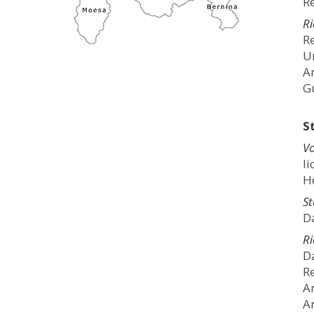
Re
Ri
Re
U
An
G
S
Vo
li
H
St
D
Ri
D
R
A
Ar