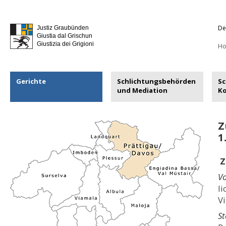
De
Justiz Graubünden
Giustia dal Grischun
Giustizia dei Grigioni
H
Gerichte
Schlichtungsbehörden
Sc
und Mediation
K
Z
1
Z
Vo
li
V
St