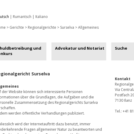
utsch
|
Rumantsch
|
Italiano
ome
>
Gerichte
>
Regionalgerichte
>
Surselva
>
Allgemeines
huldbetreibung und
Advokatur und Notariat
Suche
onkurs
gionalgericht Surselva
Kontakt
Regionalger
lgemeines
Via Central
f der Website können sich interessierte Personen
Postfach 2
formationen über die Grundlagen, die Aufgaben und die
7130 Ilanz
rsonelle Zusammensetzung des Regionalgerichts Surselva
rschaffen.
Tel.: +41 8
dem werden öffentliche Verhandlungen publiziert.
hliesslich wird der Internetauftritt dazu benutzt, immer
ederkehrende Fragen allgemeiner Natur zu beantworten und