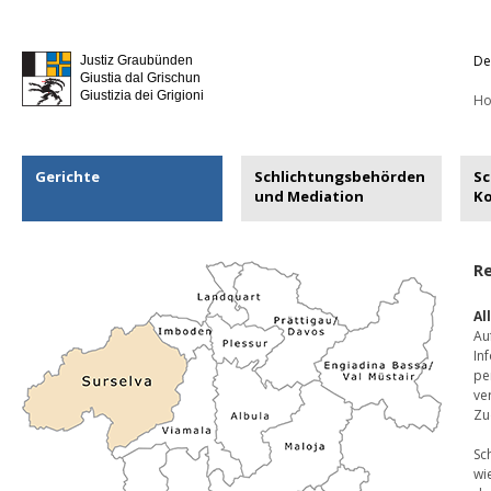
De
Justiz Graubünden
Giustia dal Grischun
Giustizia dei Grigioni
H
Gerichte
Schlichtungsbehörden
Sc
und Mediation
K
Re
Al
Au
In
pe
ve
Zu
Sc
wi