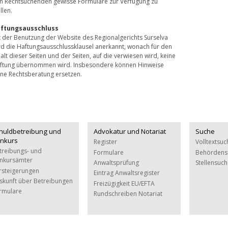
n Rechtsuchenden gewisse Formulare zur Verfügung zu
llen.
ftungsausschluss
t der Benutzung der Website des Regionalgerichts Surselva
rd die Haftungsausschlussklausel anerkannt, wonach für den
halt dieser Seiten und der Seiten, auf die verwiesen wird, keine
ftung übernommen wird. Insbesondere können Hinweise
ine Rechtsberatung ersetzen.
huldbetreibung und
Advokatur und Notariat
Suche
nkurs
Register
Volltextsuc
treibungs- und
Formulare
Behördens
nkursämter
Anwaltsprüfung
Stellensuc
rsteigerungen
Eintrag Anwaltsregister
skunft über Betreibungen
Freizügigkeit EU/EFTA
rmulare
Rundschreiben Notariat