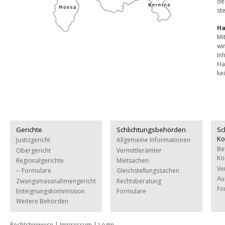
de
ste
Ha
Mi
wi
In
Ha
ke
Gerichte
Schlichtungsbehörden
Sc
Ko
Justizgericht
Allgemeine Informationen
Be
Obergericht
Vermittlerämter
Ko
Regionalgerichte
Mietsachen
Ve
-- Formulare
Gleichstellungssachen
Au
Zwangsmassnahmengericht
Rechtsberatung
Fo
Enteignungskommission
Formulare
Weitere Behörden
Rechtshinweise
|
Impressum
|
Login