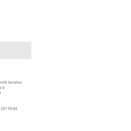
icht Surselva
a 4
0
1 257 59 84