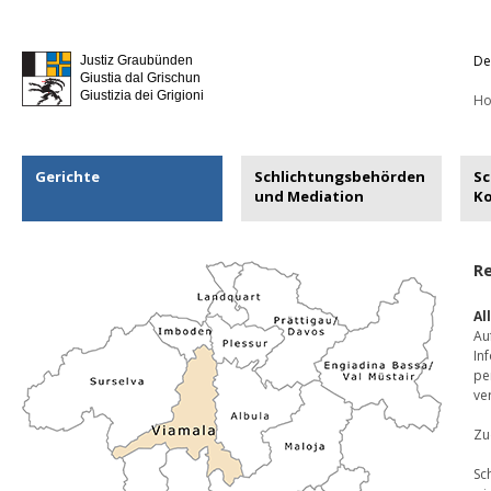
De
Justiz Graubünden
Giustia dal Grischun
Giustizia dei Grigioni
H
Gerichte
Schlichtungsbehörden
Sc
und Mediation
K
Re
Al
Au
In
pe
ve
Zu
Sc