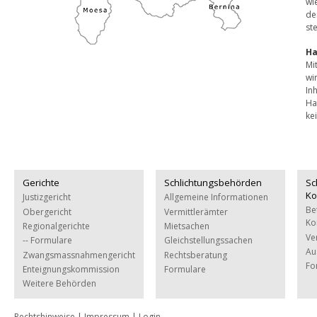
wi
de
ste
Ha
Mi
wi
In
Ha
ke
Gerichte
Schlichtungsbehörden
Sc
Ko
Justizgericht
Allgemeine Informationen
Be
Obergericht
Vermittlerämter
Ko
Regionalgerichte
Mietsachen
Ve
-- Formulare
Gleichstellungssachen
Au
Zwangsmassnahmengericht
Rechtsberatung
Fo
Enteignungskommission
Formulare
Weitere Behörden
Rechtshinweise
|
Impressum
|
Login