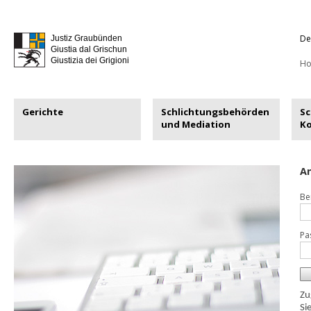
De
Justiz Graubünden
Giustia dal Grischun
Giustizia dei Grigioni
H
Gerichte
Schlichtungsbehörden
Sc
und Mediation
K
An
Be
Pa
Zu
Si