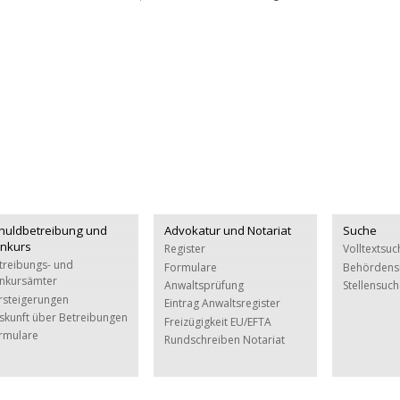
huldbetreibung und
Advokatur und Notariat
Suche
nkurs
Register
Volltextsuc
treibungs- und
Formulare
Behördens
nkursämter
Anwaltsprüfung
Stellensuc
rsteigerungen
Eintrag Anwaltsregister
skunft über Betreibungen
Freizügigkeit EU/EFTA
rmulare
Rundschreiben Notariat