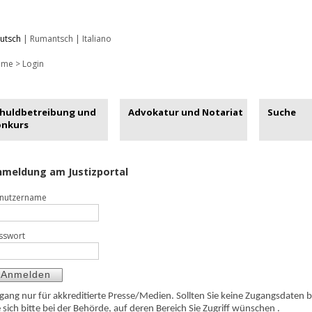
utsch
|
Rumantsch
|
Italiano
ome
>
Login
huldbetreibung und
Advokatur und Notariat
Suche
onkurs
meldung am Justizportal
nutzername
sswort
gang nur für akkreditierte Presse/Medien. Sollten Sie keine Zugangsdaten 
e sich bitte bei der Behörde, auf deren Bereich Sie Zugriff wünschen .