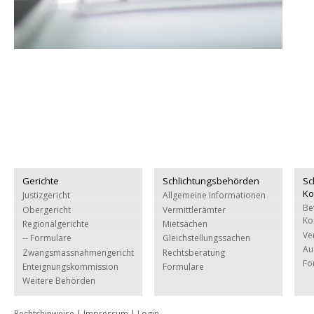
Gerichte
Schlichtungsbehörden
Sc
Ko
Justizgericht
Allgemeine Informationen
Be
Obergericht
Vermittlerämter
Ko
Regionalgerichte
Mietsachen
Ve
-- Formulare
Gleichstellungssachen
Au
Zwangsmassnahmengericht
Rechtsberatung
Fo
Enteignungskommission
Formulare
Weitere Behörden
Rechtshinweise
|
Impressum
|
Login