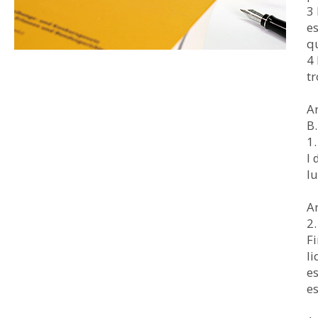
3 
es
q
4 
tr
Ar
B.
1.
I 
lu
Ar
2.
Fi
li
es
e