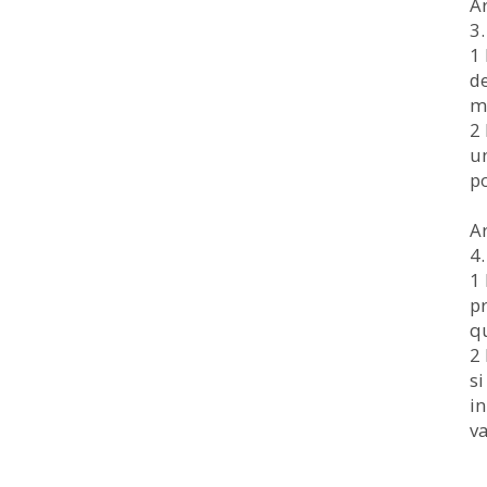
Ar
3.
1 
de
m
2 
un
po
Ar
4.
1 
pr
qu
2 
si
in
v