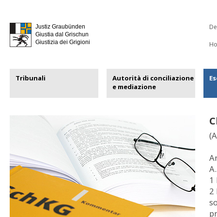
De
Justiz Graubünden
Giustia dal Grischun
Giustizia dei Grigioni
H
Tribunali
Autorità di conciliazione
Es
e mediazione
C
(A
Ar
A.
1 
2 
so
pr