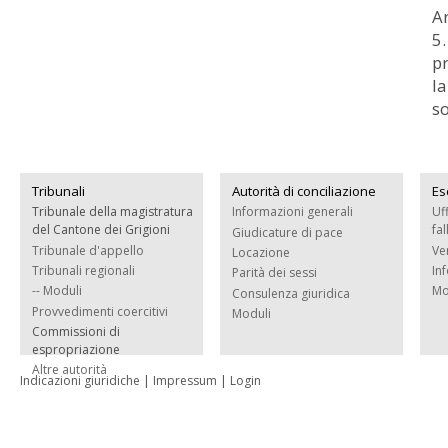
Ar
5
pr
la
so
Tribunali
Autorità di conciliazione
Es
Tribunale della magistratura
Informazioni generali
Uf
del Cantone dei Grigioni
fa
Giudicature di pace
Tribunale d'appello
Ve
Locazione
Tribunali regionali
In
Parità dei sessi
-- Moduli
Mo
Consulenza giuridica
Provvedimenti coercitivi
Moduli
Commissioni di
espropriazione
Altre autorità
Indicazioni giuridiche
|
Impressum
|
Login