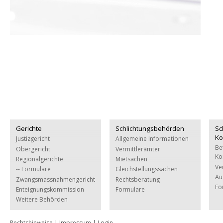
Gerichte
Schlichtungsbehörden
Sc
Ko
Justizgericht
Allgemeine Informationen
Be
Obergericht
Vermittlerämter
Ko
Regionalgerichte
Mietsachen
Ve
-- Formulare
Gleichstellungssachen
Au
Zwangsmassnahmengericht
Rechtsberatung
Fo
Enteignungskommission
Formulare
Weitere Behörden
Rechtshinweise
|
Impressum
|
Login