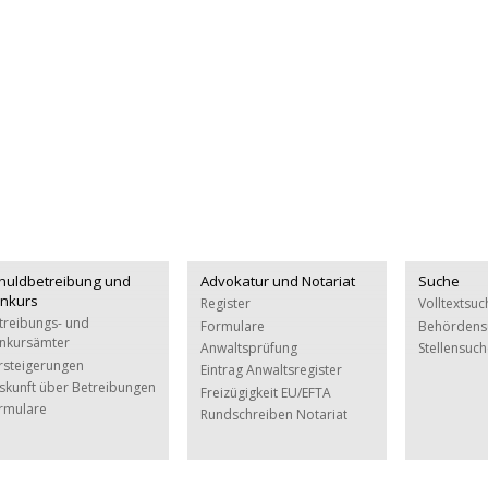
huldbetreibung und
Advokatur und Notariat
Suche
nkurs
Register
Volltextsuc
treibungs- und
Formulare
Behördens
nkursämter
Anwaltsprüfung
Stellensuc
rsteigerungen
Eintrag Anwaltsregister
skunft über Betreibungen
Freizügigkeit EU/EFTA
rmulare
Rundschreiben Notariat