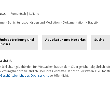
utsch
|
Rumantsch
|
Italiano
ome
>
Schlichtungsbehörden und Mediation
>
Dokumentation
>
Statistik
huldbetreibung und
Advokatur und Notariat
Suche
onkurs
atistik
e Schlichtungsbehörden für Mietsachen haben dem Obergericht halbjährlich, di
hlichtungsbehörden jährlich über ihre Geschäfte Bericht zu erstatten. Die Statis
m
Geschäftsbericht des Obergerichts
veröffentlicht.