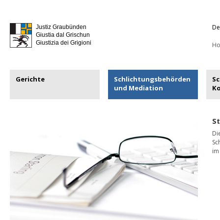
De
Justiz Graubünden
Giustia dal Grischun
Giustizia dei Grigioni
H
Gerichte
Schlichtungsbehörden
Sc
und Mediation
K
St
Di
Sc
i